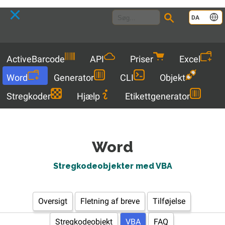
Language
DA
Menu
ActiveBarcode
API
Priser
Excel
Word
Generator
CLI
Objekt
Stregkoder
Hjælp
Etikettgenerator
Word
Stregkodeobjekter med VBA
Oversigt
Fletning af breve
Tilføjelse
Stregkodeobjekt
VBA
FAQ