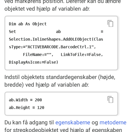
ved markørens position. Derefter kan du ændre
objektet ved hjælp af variablen
ab
:
Dim ab As Object

Set ab = 
Selection.InlineShapes.AddOLEObject(Clas
sType:="ACTIVEBARCODE.BarcodeCtrl.1",

  FileName:="", LinkToFile:=False, 
Indstil objektets standardegenskaber (højde,
bredde) ved hjælp af variablen
ab
:
ab.Width = 200

Du kan få adgang til
egenskaberne
og
metoderne
for stregkodeobjektet ved hjælp af egenskaben