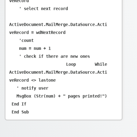
veRecord

    ' select next record

ActiveDocument.MailMerge.DataSource.Acti
veRecord = wdNextRecord

    'count

    num = num + 1

    ' check if there are new ones

   Loop While 
ActiveDocument.MailMerge.DataSource.Acti
veRecord <> lastone

   ' notify user

   MsgBox (Str(num) + " pages printed!")

 End If
