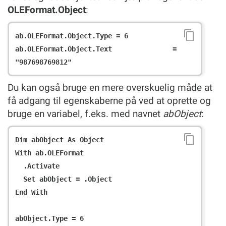
OLEFormat.Object
:
ab.OLEFormat.Object.Type = 6

ab.OLEFormat.Object.Text = 
Du kan også bruge en mere overskuelig måde at
få adgang til egenskaberne på ved at oprette og
bruge en variabel, f.eks. med navnet
abObject
:
Dim abObject As Object

With ab.OLEFormat

  .Activate

  Set abObject = .Object

End With

abObject.Type = 6
