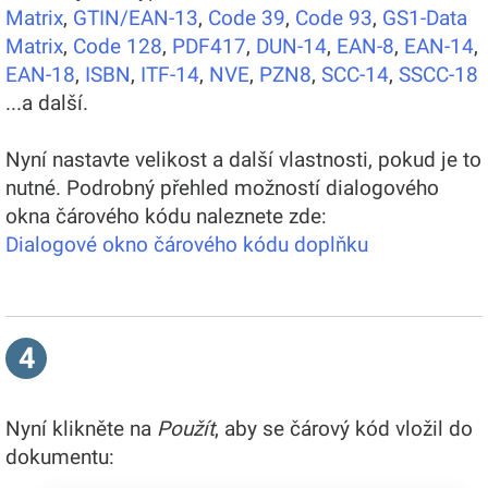
Matrix
,
GTIN/EAN-13
,
Code 39
,
Code 93
,
GS1-Data
Matrix
,
Code 128
,
PDF417
,
DUN-14
,
EAN-8
,
EAN-14
,
EAN-18
,
ISBN
,
ITF-14
,
NVE
,
PZN8
,
SCC-14
,
SSCC-18
...a další.
Nyní nastavte velikost a další vlastnosti, pokud je to
nutné. Podrobný přehled možností dialogového
okna čárového kódu naleznete zde:
Dialogové okno čárového kódu doplňku
4
Nyní klikněte na
Použít
, aby se čárový kód vložil do
dokumentu: