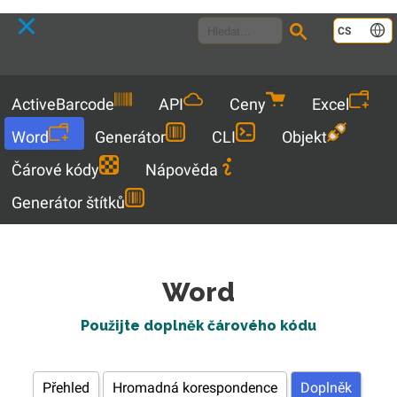
Language
CS
Menu
ActiveBarcode
API
Ceny
Excel
Word
Generátor
CLI
Objekt
Čárové kódy
Nápověda
Generátor štítků
Word
Použijte doplněk čárového kódu
Přehled
Hromadná korespondence
Doplněk