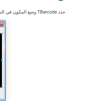
حدد TBarcode وضع المكون في النموذج. للأسف، يضيف Delphi كائن الباركود بلون خلفية أسود.