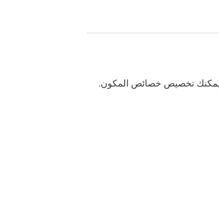
لق، يمكننا حل هذه المشكلة بسهولة. في نافذة مفتش الكائنات (Object Inspector)، يمكنك تخصيص خصائص المكون.