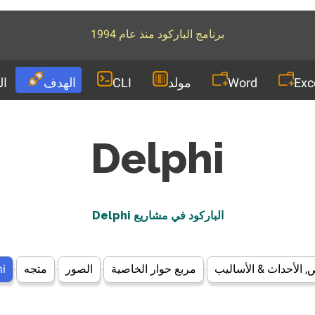
برنامج الباركود منذ عام 1994
Exc
Word
مولد
CLI
الهدف
ال
Delphi
الباركود في مشاريع Delphi
 الأحداث & الأساليب
مربع حوار الخاصية
الصور
متجه
hi