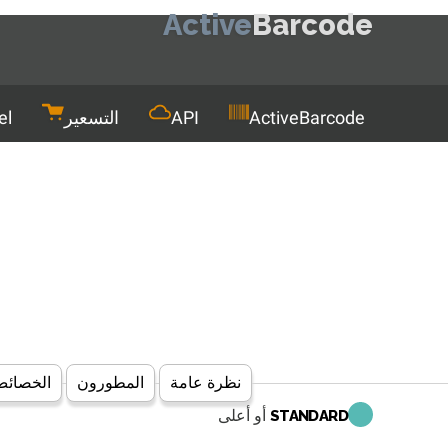
Active
Barcode
Men
ActiveBarcode
API
التسعير
el
نظرة عامة
المطورون
الخصائص,
أو أعلى
STANDARD