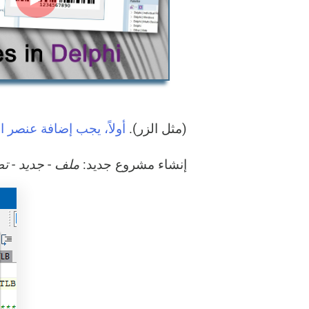
(مثل الزر).
أولاً، يجب إضافة عنصر التحكم ActiveBarcode إلى بيئة
إنشاء مشروع جديد:
ملف
-
جديد
-
تط