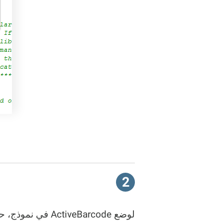
2
لوضع ActiveBarcode في نموذج، حدد عنصر التحكم ActiveBarcode من لوحة الأدوات. ستجده تحت