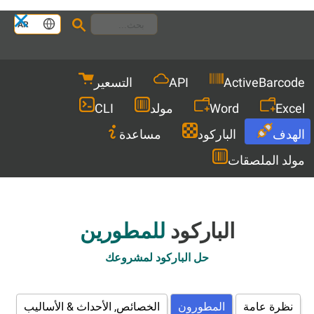
Languages
AR
Men
ActiveBarcode
API
التسعير
Excel
Word
مولد
CLI
الهدف
الباركود
مساعدة
مولد الملصقات
الباركود
للمطورين
حل الباركود لمشروعك
نظرة عامة
المطورون
الخصائص, الأحداث & الأساليب