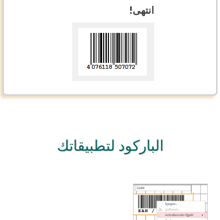
انتهى!
الباركود لتطبيقاتك