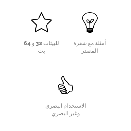
أمثلة مع شفرة
للبيئات 32 و 64
المصدر
بت
الاستخدام البصري
وغير البصري