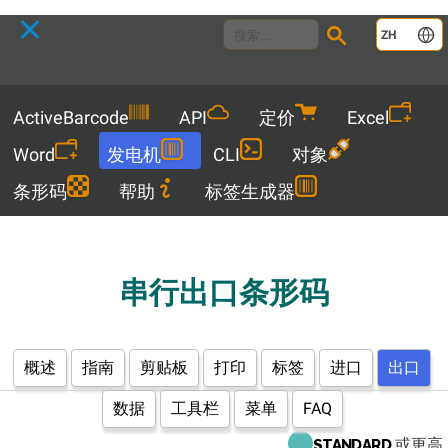
Language
ZH
Menu
ActiveBarcode
API
定价
Excel
Word
发电机
CLI
对象
条形码
帮助
标签生成器
串行出口条形码
概述
指南
剪贴板
打印
标签
进口
出口
数据
工具栏
菜单
FAQ
或更高
STANDARD