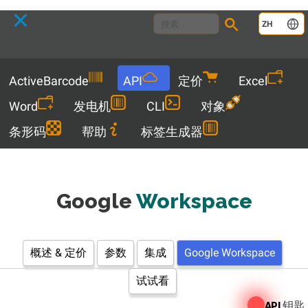
Language
ZH
Menu
ActiveBarcode
API
定价
Excel
Word
发电机
CLI
对象
条形码
帮助
标签生成器
Google
Workspace
概述 & 定价
参数
集成
Google Workspace
试试看
钥匙
API