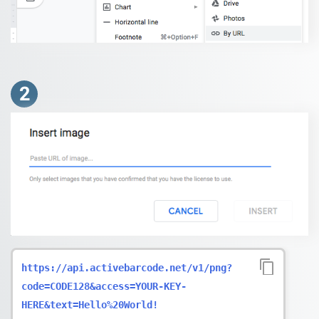
2
https://api.activebarcode.net/v1/png?
code=CODE128&access=YOUR-KEY-
HERE&text=Hello%20World!