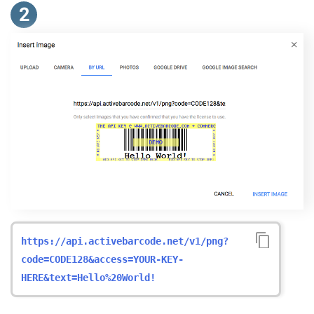
2
https://api.activebarcode.net/v1/png?
code=CODE128&access=YOUR-KEY-
HERE&text=Hello%20World!