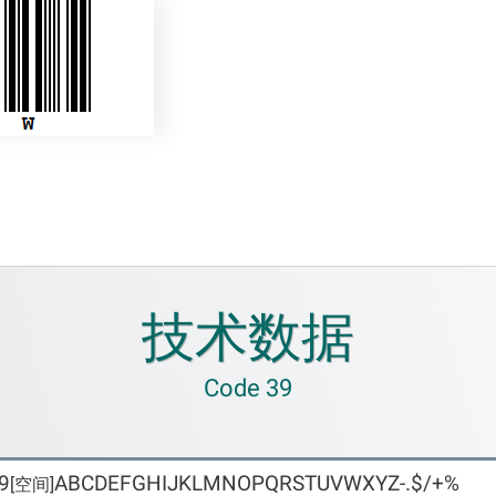
技术数据
Code 39
9
ABCDEFGHIJKLMNOPQRSTUVWXYZ-.$/+%
[空间]