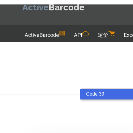
Active
Barcode
Menu
ActiveBarcode
API
定价
Exc