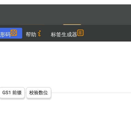
Languages
ZH
下载
形码
帮助
标签生成器
GS1 前缀
校验数位