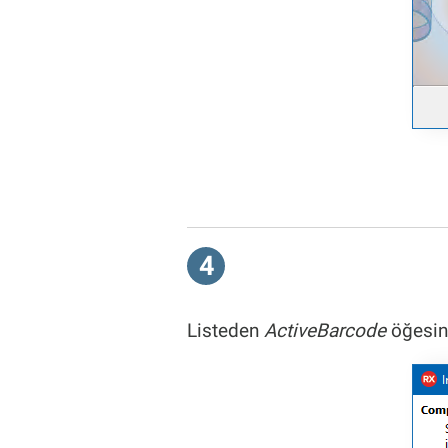
4
Listeden
ActiveBarcode
öğesin