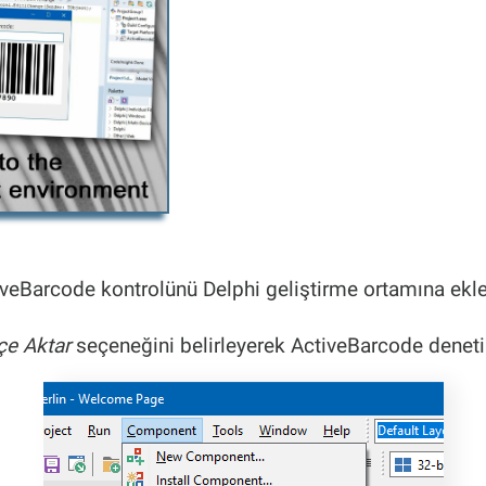
ActiveBarcode kontrolünü Delphi geliştirme ortamına ekl
İçe Aktar
seçeneğini belirleyerek ActiveBarcode denetim