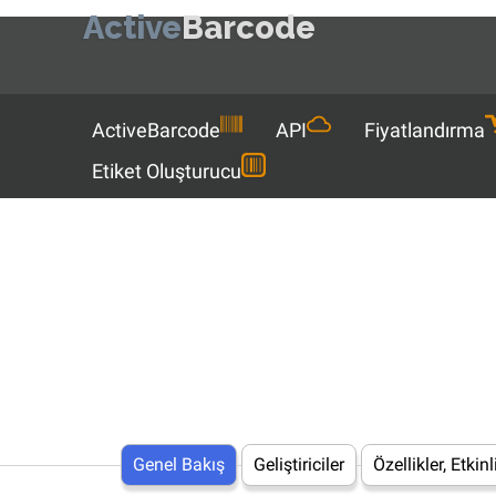
Active
Barcode
Menu
ActiveBarcode
API
Fiyatlandırma
Etiket Oluşturucu
Genel Bakış
Geliştiriciler
Özellikler, Etkin