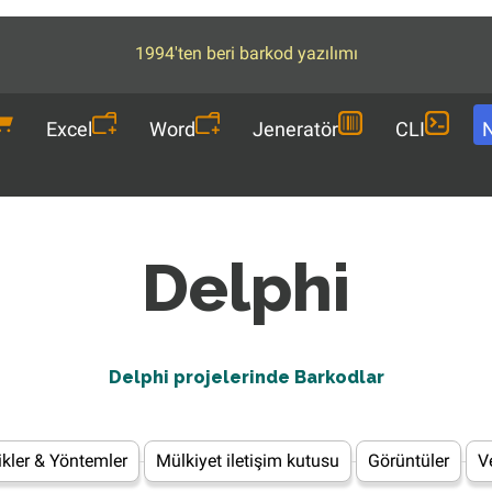
1994'ten beri barkod yazılımı
Excel
Word
Jeneratör
CLI
Delphi
Delphi projelerinde Barkodlar
likler & Yöntemler
Mülkiyet iletişim kutusu
Görüntüler
V