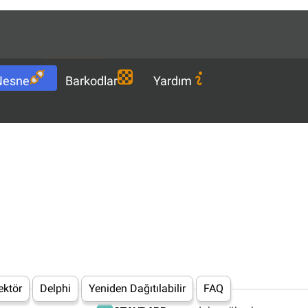
Languages
TR
İndir
Nesne
Barkodlar
Yardım
ektör
Delphi
Yeniden Dağıtılabilir
FAQ