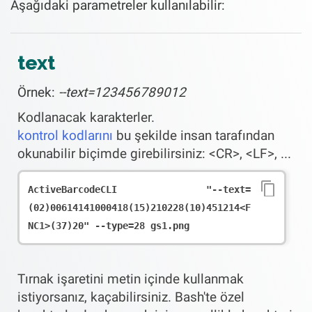
Aşağıdaki parametreler kullanılabilir:
text
Örnek:
--text=123456789012
Kodlanacak karakterler.
kontrol kodlarını
bu şekilde insan tarafından
okunabilir biçimde girebilirsiniz: <CR>, <LF>, ...
ActiveBarcodeCLI "--text=
(02)00614141000418(15)210228(10)451214<F
NC1>(37)20" --type=28 gs1.png
Tırnak işaretini metin içinde kullanmak
istiyorsanız, kaçabilirsiniz. Bash'te özel