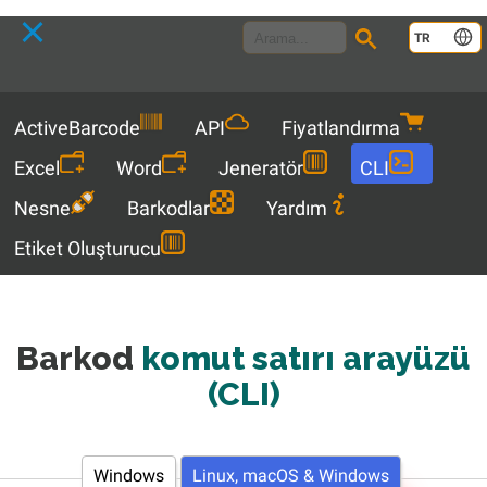
Language
TR
Menu
ActiveBarcode
API
Fiyatlandırma
Excel
Word
Jeneratör
CLI
Nesne
Barkodlar
Yardım
Etiket Oluşturucu
Barkod
komut satırı arayüzü
(CLI)
Windows
Linux, macOS & Windows