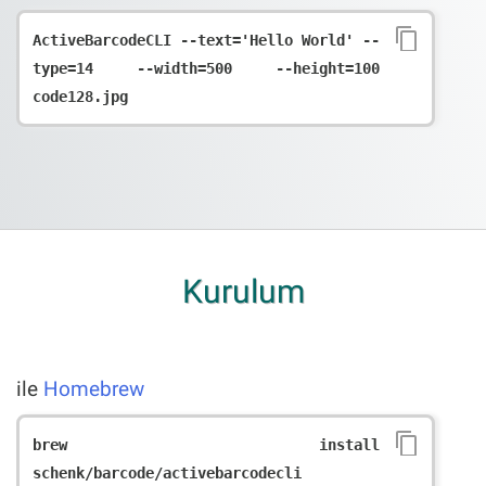
ActiveBarcodeCLI --text='Hello World' --
type=14 --width=500 --height=100 
Kurulum
ile
Homebrew
brew install 
schenk/barcode/activebarcodecli