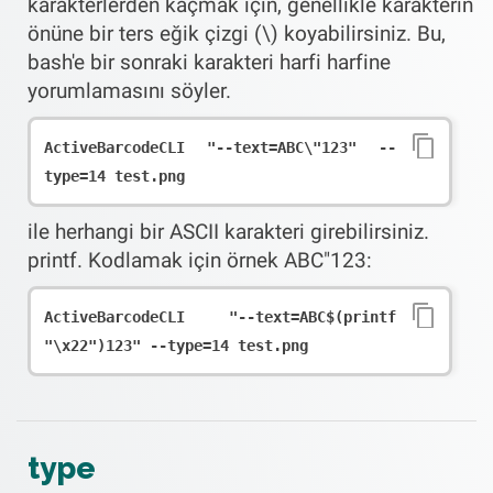
karakterlerden kaçmak için, genellikle karakterin
önüne bir ters eğik çizgi (\) koyabilirsiniz. Bu,
bash'e bir sonraki karakteri harfi harfine
yorumlamasını söyler.
ActiveBarcodeCLI "--text=ABC\"123" --
type=14 test.png
ile herhangi bir ASCII karakteri girebilirsiniz.
printf. Kodlamak için örnek ABC"123:
ActiveBarcodeCLI "--text=ABC$(printf 
"\x22")123" --type=14 test.png
type