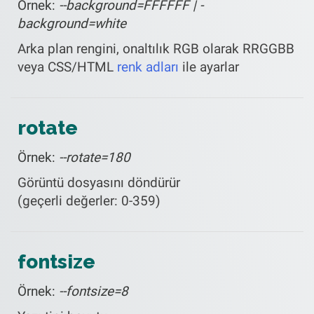
Örnek:
--background=FFFFFF | -
background=white
Arka plan rengini, onaltılık RGB olarak RRGGBB
veya CSS/HTML
renk adları
ile ayarlar
rotate
Örnek:
--rotate=180
Görüntü dosyasını döndürür
(geçerli değerler: 0-359)
fontsize
Örnek:
--fontsize=8