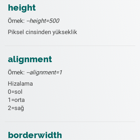
height
Örnek:
--height=500
Piksel cinsinden yükseklik
alignment
Örnek:
--alignment=1
Hizalama
0=sol
1=orta
2=sağ
borderwidth