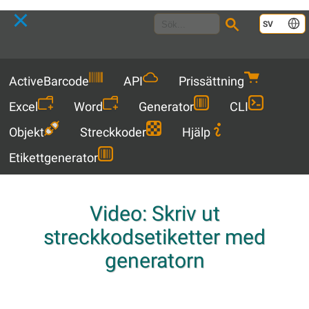
Language
SV
Menu
ActiveBarcode
API
Prissättning
Excel
Word
Generator
CLI
Objekt
Streckkoder
Hjälp
Etikettgenerator
Video: Skriv ut
streckkodsetiketter med
generatorn