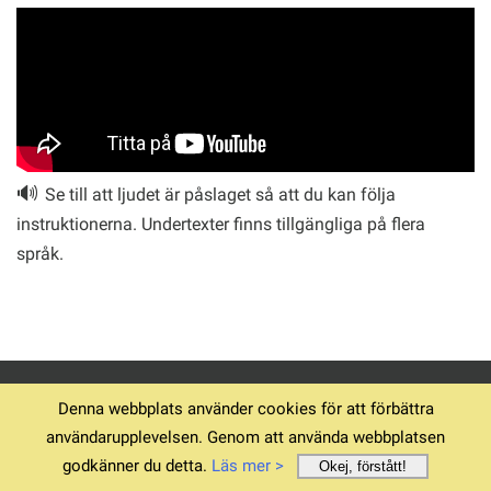
🔊
Se till att ljudet är påslaget så att du kan följa
instruktionerna. Undertexter finns tillgängliga på flera
språk.
© 1994-2026
Hem
Ladda ner v6.12.4
Villkor
Denna webbplats använder cookies för att förbättra
Sekretess
Avtryck
Beställningssupport
användarupplevelsen. Genom att använda webbplatsen
godkänner du detta.
Läs mer >
Okej, förstått!