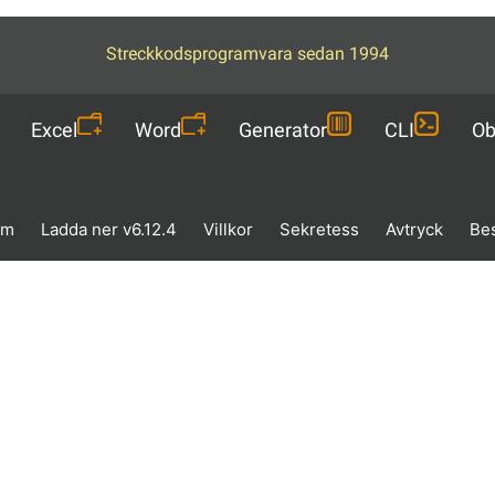
Streckkodsprogramvara sedan 1994
Excel
Word
Generator
CLI
Ob
em
Ladda ner v6.12.4
Villkor
Sekretess
Avtryck
Bes