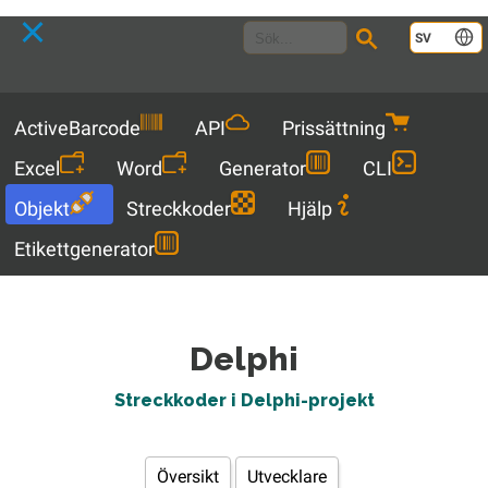
Language
SV
Menu
ActiveBarcode
API
Prissättning
Excel
Word
Generator
CLI
Objekt
Streckkoder
Hjälp
Etikettgenerator
Delphi
Streckkoder i Delphi-projekt
Översikt
Utvecklare