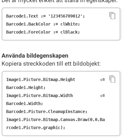
Det är mycket enkelt att ställa in egenskaper.
Barcode1.Text := '123456789012';

Barcode1.BackColor := clWhite;

Använda bildegenskapen
Kopiera streckkoden till ett bildobjekt:
Image1.Picture.Bitmap.Height := 
Barcode1.Height;

Image1.Picture.Bitmap.Width := 
Barcode1.Width;

Barcode1.Picture.CleanupInstance;

Image1.Picture.Bitmap.Canvas.Draw(0,0,Ba