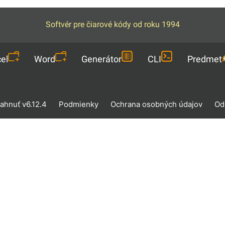
Softvér pre čiarové kódy od roku 1994
el
Word
Generátor
CLI
Predmet
iahnuť v6.12.4
Podmienky
Ochrana osobných údajov
Od