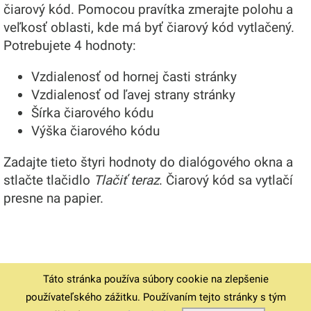
čiarový kód. Pomocou pravítka zmerajte polohu a
veľkosť oblasti, kde má byť čiarový kód vytlačený.
Potrebujete 4 hodnoty:
Vzdialenosť od hornej časti stránky
Vzdialenosť od ľavej strany stránky
Šírka čiarového kódu
Výška čiarového kódu
Zadajte tieto štyri hodnoty do dialógového okna a
stlačte tlačidlo
Tlačiť teraz
. Čiarový kód sa vytlačí
presne na papier.
Táto stránka používa súbory cookie na zlepšenie
© 1994-2026
Domov
Stiahnuť v6.12.4
Podmienky
používateľského zážitku. Používaním tejto stránky s tým