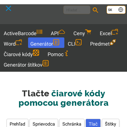
Language
SK
Menu
ActiveBarcode
API
Ceny
Excel
Word
Generátor
CLI
Predmet
Čiarové kódy
Pomoc
Generátor štítkov
Tlačte
čiarové kódy
pomocou generátora
Prehľad
Sprievodca
Schránka
Tlač
Štítky