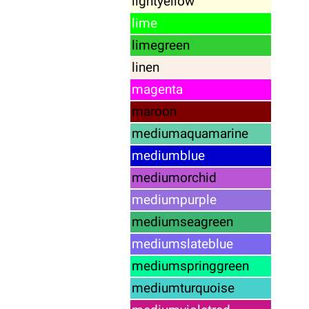
lightyellow
lime
limegreen
linen
magenta
maroon
mediumaquamarine
mediumblue
mediumorchid
mediumpurple
mediumseagreen
mediumslateblue
mediumspringgreen
mediumturquoise