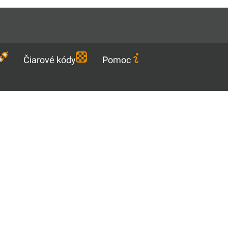
Languages
SK
Stiahnuť
Čiarové kódy
Pomoc