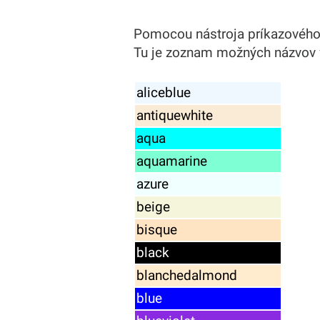
Pomocou nástroja príkazového r
Tu je zoznam možných názvov f
aliceblue
antiquewhite
aqua
aquamarine
azure
beige
bisque
black
blanchedalmond
blue