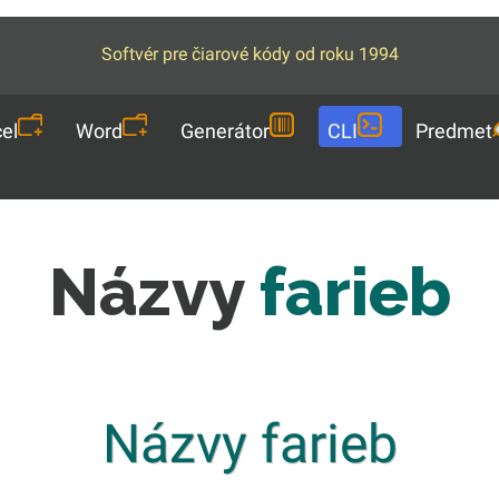
Softvér pre čiarové kódy od roku 1994
el
Word
Generátor
CLI
Predmet
Názvy
farieb
Názvy farieb