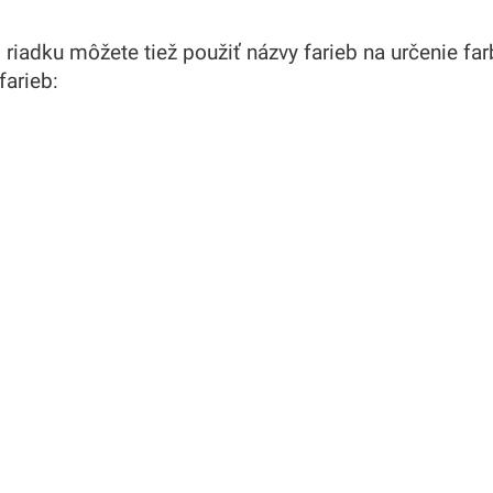
iadku môžete tiež použiť názvy farieb na určenie far
arieb: