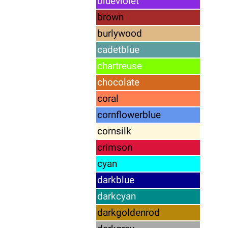
blueviolet
brown
burlywood
cadetblue
chartreuse
chocolate
coral
cornflowerblue
cornsilk
crimson
cyan
darkblue
darkcyan
darkgoldenrod