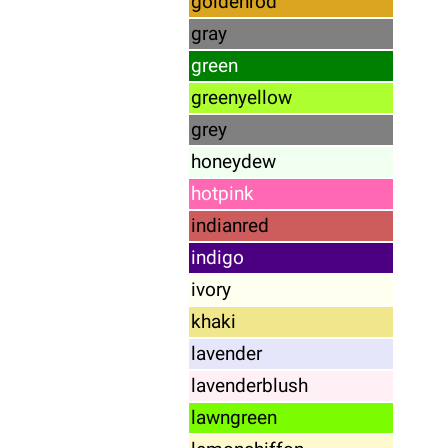
goldenrod
gray
green
greenyellow
grey
honeydew
hotpink
indianred
indigo
ivory
khaki
lavender
lavenderblush
lawngreen