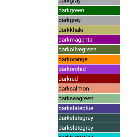
darkgray
darkgreen
darkgrey
darkkhaki
darkmagenta
darkolivegreen
darkorange
darkorchid
darkred
darksalmon
darkseagreen
darkslateblue
darkslategray
darkslategrey