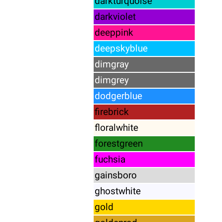
darkturquoise
darkviolet
deeppink
deepskyblue
dimgray
dimgrey
dodgerblue
firebrick
floralwhite
forestgreen
fuchsia
gainsboro
ghostwhite
gold