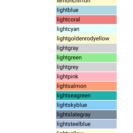
lemonchiffon
lightblue
lightcoral
lightcyan
lightgoldenrodyellow
lightgray
lightgreen
lightgrey
lightpink
lightsalmon
lightseagreen
lightskyblue
lightslategray
lightsteelblue