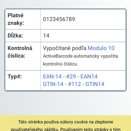
Platné
0123456789
znaky:
Dĺžka:
14
Kontrolná
Vypočítané podľa
Modulo 10
číslica:
ActiveBarcode automaticky vypočíta
kontrolnú číslicu.
Typ#:
EAN-14 - #29 - EAN14
GTIN-14 - #112 - GTIN14
Táto stránka používa súbory cookie na zlepšenie
© 1994-2026
Domov
Stiahnuť v6.12.4
Podmienky
používateľského zážitku. Používaním tejto stránky s tým