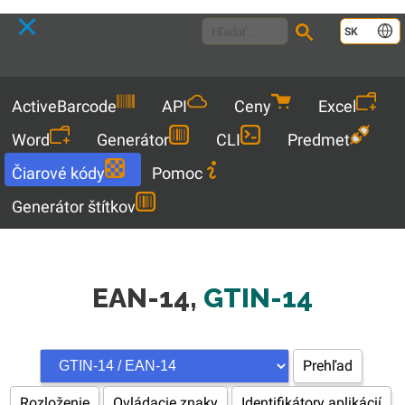
Language
SK
Menu
ActiveBarcode
API
Ceny
Excel
Word
Generátor
CLI
Predmet
Čiarové kódy
Pomoc
Generátor štítkov
EAN-14,
GTIN-14
Prehľad
Rozloženie
Ovládacie znaky
Identifikátory aplikácií