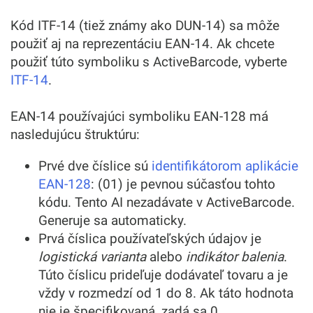
Kód ITF-14 (tiež známy ako DUN-14) sa môže
použiť aj na reprezentáciu EAN-14. Ak chcete
použiť túto symboliku s ActiveBarcode, vyberte
ITF-14
.
EAN-14 používajúci symboliku EAN-128 má
nasledujúcu štruktúru:
Prvé dve číslice sú
identifikátorom aplikácie
EAN-128
: (01) je pevnou súčasťou tohto
kódu. Tento AI nezadávate v ActiveBarcode.
Generuje sa automaticky.
Prvá číslica používateľských údajov je
logistická varianta
alebo
indikátor balenia
.
Túto číslicu prideľuje dodávateľ tovaru a je
vždy v rozmedzí od 1 do 8. Ak táto hodnota
nie je špecifikovaná, zadá sa 0.