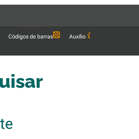
Languages
PT-BR
Baixar
Códigos de barras
Auxílio
uisar
te