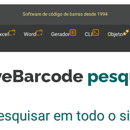
Software de código de barras desde 1994
xcel
Word
Gerador
CLI
Objeto
veBarcode
pesq
esquisar em todo o si