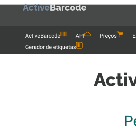
Active
Barcode
Menu
ActiveBarcode
API
Preços
E
Gerador de etiquetas
Acti
P