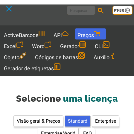
Language
PT-BR
Menu
ActiveBarcode
API
Preços
Excel
Word
Gerador
CLI
Objeto
Códigos de barras
Auxílio
Gerador de etiquetas
Selecione
uma licença
Visão geral & Preços
Standard
Enterprise
Enterprise World
FAQ