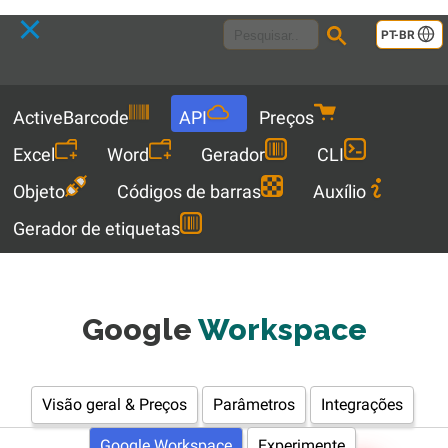
Language
PT-BR
Menu
ActiveBarcode
API
Preços
Excel
Word
Gerador
CLI
Objeto
Códigos de barras
Auxílio
Gerador de etiquetas
Google
Workspace
Visão geral & Preços
Parâmetros
Integrações
Google Workspace
Experimente