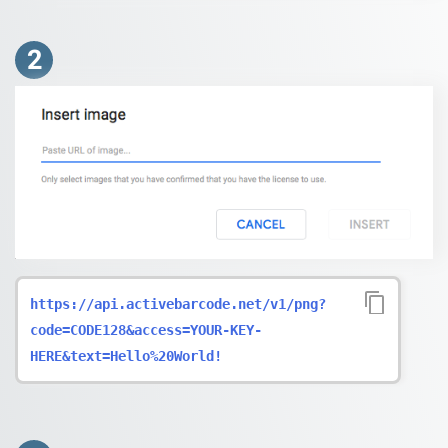
2
https://api.activebarcode.net/v1/png?
code=CODE128&access=YOUR-KEY-
HERE&text=Hello%20World!