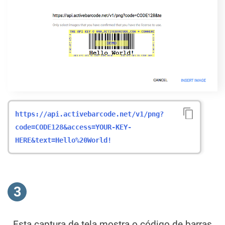
https://api.activebarcode.net/v1/png?
code=CODE128&access=YOUR-KEY-
HERE&text=Hello%20World!
3
Esta captura de tela mostra o código de barras