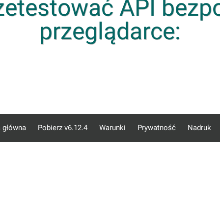
zetestować API bezp
przeglądarce:
a główna
Pobierz v6.12.4
Warunki
Prywatność
Nadruk