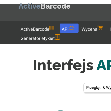
Active
Barcode
Menu
ActiveBarcode
API
Wycena
Generator etykiet
Interfejs
AP
Przegląd & W