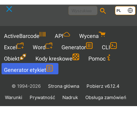
Languag
PL
Menu
ActiveBarcode
API
Wycena
Excel
Word
Generator
CLI
Obiekt
Kody kreskowe
Pomoc
Generator etykiet
© 1994-2026
Strona główna
Pobierz v6.12.4
Warunki
Prywatność
Nadruk
Obsługa zamówień