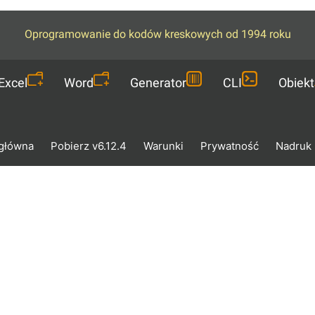
Oprogramowanie do kodów kreskowych od 1994 roku
Excel
Word
Generator
CLI
Obiekt
 główna
Pobierz v6.12.4
Warunki
Prywatność
Nadruk