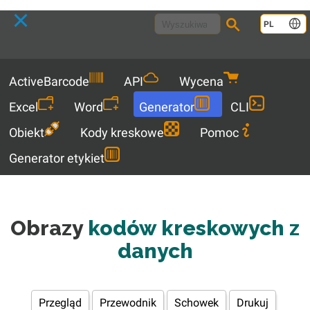
Language
PL
Menu
ActiveBarcode
API
Wycena
Excel
Word
Generator
CLI
Obiekt
Kody kreskowe
Pomoc
Generator etykiet
Obrazy
kodów kreskowych z
danych
Przegląd
Przewodnik
Schowek
Drukuj