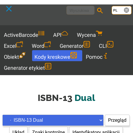
Language
PL
Menu
ActiveBarcode
API
Wycena
Excel
Word
Generator
CLI
Obiekt
Kody kreskowe
Pomoc
Generator etykiet
ISBN-13
Dual
Przegląd
Układ
Znaki kontrolne
Identyfikatory aplikacji