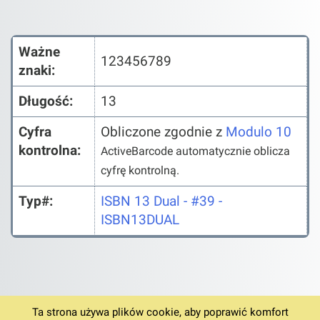
Ważne
123456789
znaki:
Długość:
13
Cyfra
Obliczone zgodnie z
Modulo 10
kontrolna:
ActiveBarcode automatycznie oblicza
cyfrę kontrolną.
Typ#:
ISBN 13 Dual - #39 -
ISBN13DUAL
Ta strona używa plików cookie, aby poprawić komfort
© 1994-2026
Strona główna
Pobierz v6.12.4
Warunki