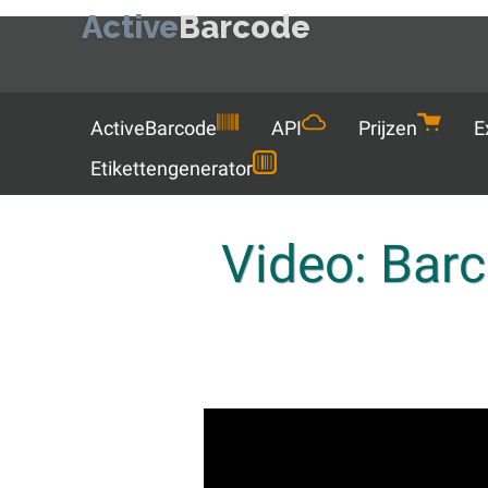
Active
Barcode
Menu
ActiveBarcode
API
Prijzen
E
Etikettengenerator
Video: Bar