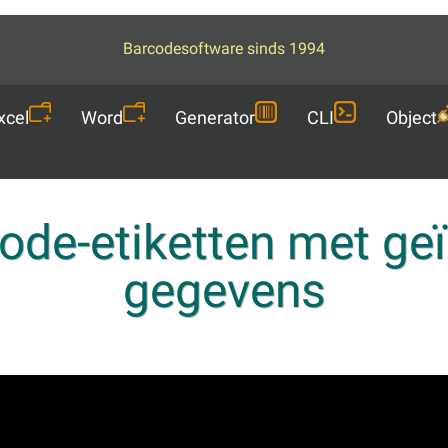
Barcodesoftware sinds 1994
xcel
Word
Generator
CLI
Object
code-etiketten met ge
gegevens