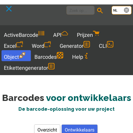
Language
NL
Menu
ActiveBarcode
API
Prijzen
Excel
Word
Generator
CLI
Object
Barcodes
Help
Etikettengenerator
Barcodes
voor ontwikkelaars
De barcode-oplossing voor uw project
Overzicht
Ontwikkelaars