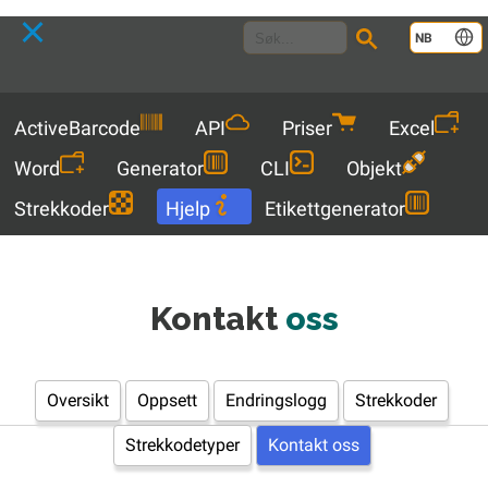
Language
NB
Menu
ActiveBarcode
API
Priser
Excel
Word
Generator
CLI
Objekt
Strekkoder
Hjelp
Etikettgenerator
Kontakt
oss
Oversikt
Oppsett
Endringslogg
Strekkoder
Strekkodetyper
Kontakt oss