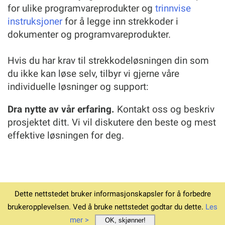
for ulike programvareprodukter og
trinnvise
instruksjoner
for å legge inn strekkoder i
dokumenter og programvareprodukter.
Hvis du har krav til strekkodeløsningen din som
du ikke kan løse selv, tilbyr vi gjerne våre
individuelle løsninger og support:
Dra nytte av vår erfaring.
Kontakt oss og beskriv
prosjektet ditt. Vi vil diskutere den beste og mest
effektive løsningen for deg.
Dette nettstedet bruker informasjonskapsler for å forbedre
© 1994-2026
Hjem
Last ned v6.12.4
Vilkår
brukeropplevelsen. Ved å bruke nettstedet godtar du dette.
Les
Personvern
Avtrykk
Bestillingsstøtte
mer >
OK, skjønner!