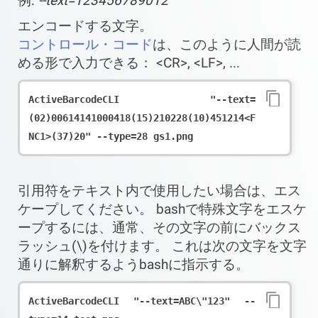
例:
--text=123456789012
エンコードする文字。
コントロール・コード
は、このように人間が読
める形で入力できる： <CR>, <LF>, ...
ActiveBarcodeCLI "--text=
(02)00614141000418(15)210228(10)451214<F
NC1>(37)20" --type=28 gs1.png
引用符をテキスト内で使用したい場合は、エス
ケープしてください。 bashで特殊文字をエスケ
ープするには、通常、その文字の前にバックス
ラッシュ(\)を付けます。 これは次の文字を文字
通りに解釈するようbashに指示する。
ActiveBarcodeCLI "--text=ABC\"123" --