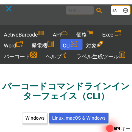
Language
JA
Menu
ActiveBarcode
API
価格
Excel
Word
発電機
CLI
対象
バーコード
ヘルプ
ラベル生成ツール
バーコードコマンドラインイン
ターフェイス（CLI）
Windows
Linux, macOS & Windows
キー
API