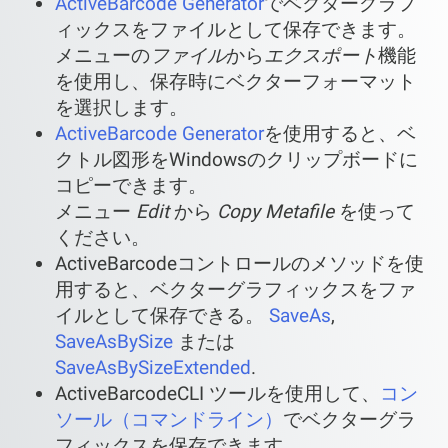
ActiveBarcode Generator
でベクターグラフ
ィックスをファイルとして保存できます。
メニューの
ファイル
から
エクスポート
機能
を使用し、保存時にベクターフォーマット
を選択します。
ActiveBarcode Generator
を使用すると、ベ
クトル図形をWindowsのクリップボードに
コピーできます。
メニュー
Edit
から
Copy Metafile
を使って
ください。
ActiveBarcodeコントロールのメソッドを使
用すると、ベクターグラフィックスをファ
イルとして保存できる。
SaveAs
,
SaveAsBySize
または
SaveAsBySizeExtended
.
ActiveBarcodeCLI ツールを使用して、
コン
ソール（コマンドライン）
でベクターグラ
フィックスを保存できます。