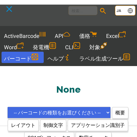
Language
JA
Menu
ActiveBarcode
API
価格
Excel
Word
発電機
CLI
対象
バーコード
ヘルプ
ラベル生成ツール
None
概要
レイアウト
制御文字
アプリケーション識別子