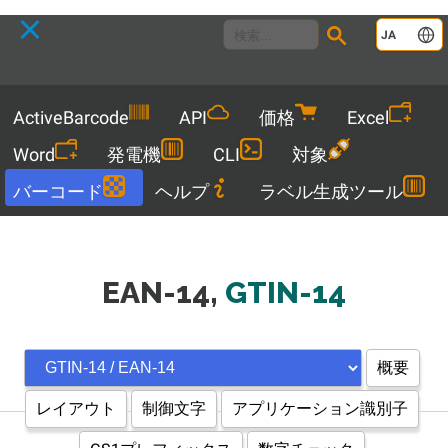
Language
JA
Menu
ActiveBarcode
API
価格
Excel
Word
発電機
CLI
対象
バーコード
ヘルプ
ラベル生成ツール
EAN-14,
GTIN-14
概要
レイアウト
制御文字
アプリケーション識別子