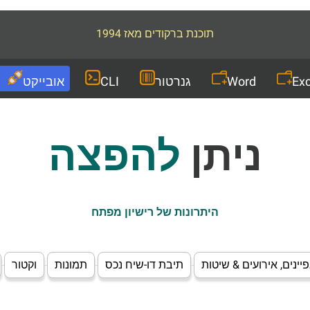
תוכנת ברקודים מאז 1994
Exc
Word
גנרטור
CLI
אובייקט
ניתן
להפצה
היתרונות של רישיון מפתח
יינים, אירועים & שיטות
תיבת דו-שיח נכס
תמונות
וקטור