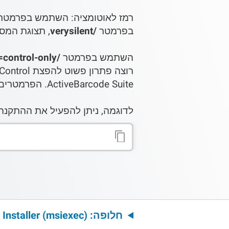
רמז לאוטומציה: השתמש בפרמטר
בפרמטר
/verysilent
, תצוגת המס
השתמש בפרמטר
/type=control-only
ActiveBarcode Suite. הפרמטרים המקובלים עבור /type= הם: full, application, office, control-only, custom.
לדוגמה, ניתן להפעיל את ההתקנה של ActiveBarcode מתוכנית ההתקנה שלך ב
חלופה: Windows Installer (msiexec) ורכיבי זמן ריצה נדרשים