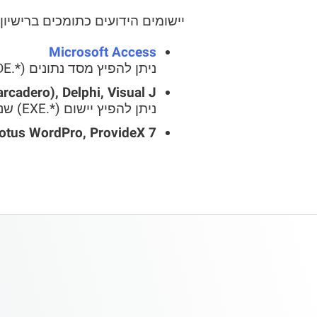
יישומים הידועים כתומכים ברישיו
Microsoft Access
ניתן להפיץ מסד נתונים (*.ACCDE, *.MDE) שנוצר באמצעות רישיון המפתחים.
(Embarcadero), Delphi, Visual J
ניתן להפיץ יישום (*.EXE) שנוצר באמצעות רישיון המפתחים.
Lotus WordPro, ProvideX 7