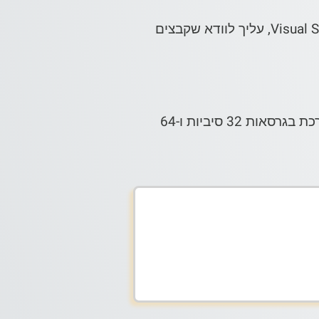
כאשר אתה יוצר ומפיץ יישום עם אובייקט הברקוד ActiveBarcode בסביבת פיתוח כמו Visual Studio, עליך לוודא שקבצים
תוכנית ההתקנה שלנו מבטיחה שהאובייקט ברקוד (activebarcode.ocx) יהיה זמין בכל המערכת בגרסאות 32 סיביות ו-64