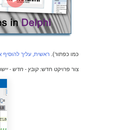
כמו כפתור).
ראשית, עליך להוסיף את בקרת ActiveBarcode לסב
צור פרויקט חדש:
קובץ
-
חדש
-
יישום