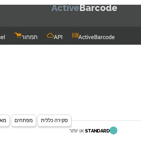
Active
Barcode
Men
ActiveBarcode
API
תמחור
el
סקירה כללית
מפתחים
מאפ
או יותר
STANDARD