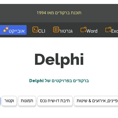
תוכנת ברקודים מאז 1994
Exc
Word
גנרטור
CLI
אובייקט
Delphi
ברקודים בפרויקטים של Delphi
יינים, אירועים & שיטות
תיבת דו-שיח נכס
תמונות
וקטור