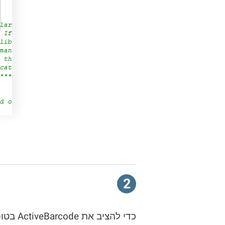
2
כדי להציב את ActiveBarcode בטופס, בחר את ActiveBarcode Control מתוך לוח הכלים. תמצא אותו תחת