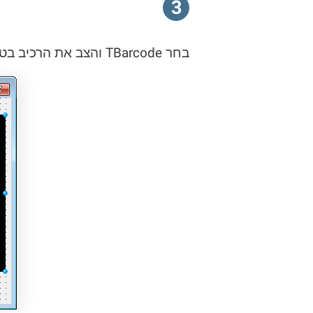
3
בחר TBarcode והצב את הרכיב בטופס. למרבה הצער, Delphi מוסיף את אובייקט הברקוד עם צבע רקע שחור.