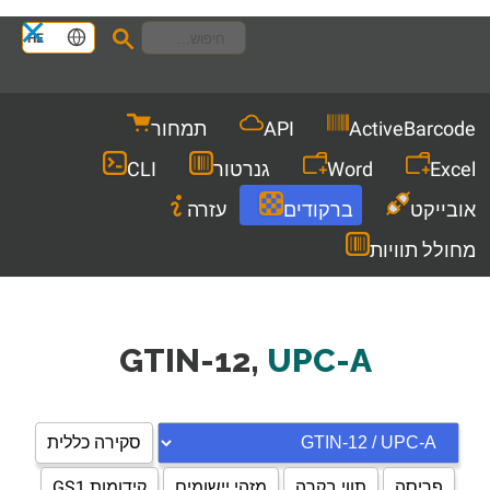
Languages
HE
Men
ActiveBarcode
API
תמחור
Excel
Word
גנרטור
CLI
אובייקט
ברקודים
עזרה
מחולל תוויות
GTIN-12,
UPC-A
סקירה כללית
פריסה
תווי בקרה
מזהי יישומים
קידומות GS1