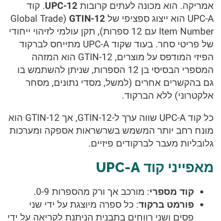
אמריקה. הוא מכונה לעתים קרובות
UPC-12
. קוד
UPC-A הוא ייצוג ספציפי של
GTIN-12
(Global Trade
Item Number עם 12 ספרות), תקן עולמי לזיהוי ייחודי
של פריטי סחר. בעוד שקוד UPC-A מתייחס לברקוד
הפיזי המודפס על מוצרים, GTIN-12 הוא המזהה
המספרי הבסיסי בן 12 הספרות, שניתן להשתמש בו
גם בהקשרים אחרים (למשל, מסדי נתונים, מסחר
אלקטרוני) ללא הברקוד.
כל קוד UPC-A שווה ערך ל-GTIN-12, אך GTIN-12 הוא
מונח רחב יותר המשמש בשרשראות אספקה ומערכות
גלובליות מעבר לברקודים פיזיים.
מאפייני קוד UPC-A
קוד מספרי
: מורכב אך ורק מהספרות 0-9.
פורמט ברקוד
: כל ספרה מיוצגת על ידי שני
פסים ושני רווחים בתבנית הניתנת לקריאה על ידי