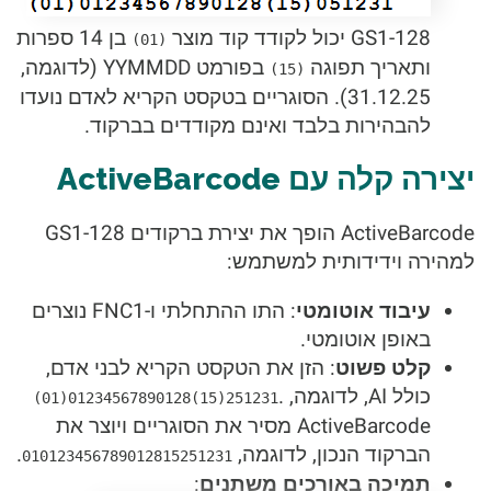
GS1-128 יכול לקודד קוד מוצר
בן 14 ספרות
(01)
ותאריך תפוגה
בפורמט YYMMDD (לדוגמה,
(15)
31.12.25). הסוגריים בטקסט הקריא לאדם נועדו
להבהירות בלבד ואינם מקודדים בברקוד.
יצירה קלה עם ActiveBarcode
ActiveBarcode הופך את יצירת ברקודים GS1-128
למהירה וידידותית למשתמש:
עיבוד אוטומטי
: התו ההתחלתי ו-FNC1 נוצרים
באופן אוטומטי.
קלט פשוט
: הזן את הטקסט הקריא לבני אדם,
כולל AI, לדוגמה,
.
(01)01234567890128(15)251231
ActiveBarcode מסיר את הסוגריים ויוצר את
הברקוד הנכון, לדוגמה,
.
010123456789012815251231
תמיכה באורכים משתנים
: