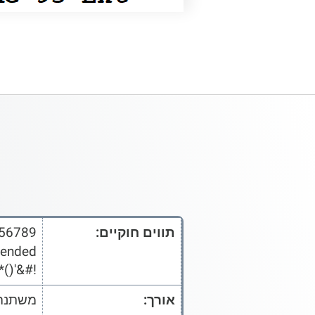
תווים חוקיים:
56789
Extended
opqrstuvwxyz{|}~
אורך:
משתנה 