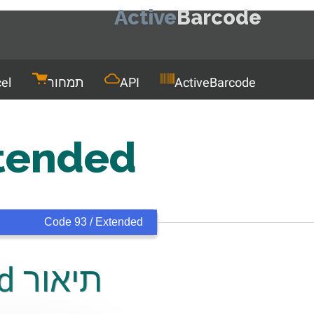
Active
Barcode
Men
ActiveBarcode
API
תמחור
el
tended
תיאור Code 93 & Code 93 Extended