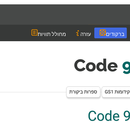
Languages
HE
הורדה
ברקודים
עזרה
מחולל תוויות
Code
9
קידומות GS1
ספרות ביקורת