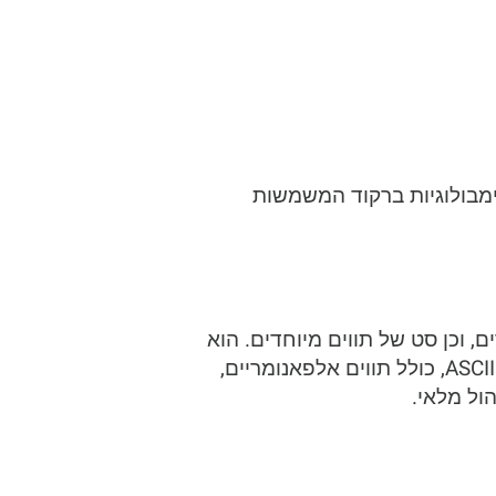
Code93 Extende הם סימבולוגיות ברקוד המשמשות
ים, וכן סט של תווים מיוחדים. הוא
פותח כדי לספק פתרון ברקוד קומפקטי ורב-תכליתי. קוד 93 יכול לקודד את כל מערך התווים ASCII, כולל תווים אלפאנומריים,
ול מלאי.