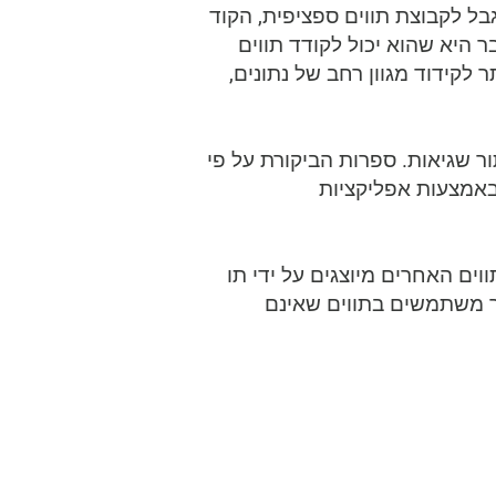
 של סימולוגיית הברקוד Code 93. בעוד שהקוד 93 הרגיל מוגבל לקבוצת תווים ספציפית, הקוד
 שתכלול את כל קבוצת התווים ASCII. משמעות הדבר היא שהוא יכול לקודד תווים
93 מורחב מספק גמישות רבה יותר לקידוד מגוון רחב של נתונים,
 לאיתור שגיאות. ספרות הביקורת על פי
ו באמצעות אפליקציות
של ברקוד, אך כל התווים האחרים מיוצגים על ידי תו
שר משתמשים בתווים שאינם