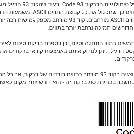
Code93 Extended הוא הרחבה
93 המורחב מרחיב את קבוצת התווים כך
מיוחדים נוספים, אותיות קטנות ותווים ASCII מורחבים. קוד 
הדורשים תמיכה נרחבת יותר בתווים.
 קוד 93 מורחב משתמשים בתווי התחלה וסיום, וכן בספרת בדיקת סיכום
ורת הטקסט הרגיל. ניתן לסרוק אותם באמצעות קוראי ברקודים א
רקודים.
התווים המיוצגים על ידי קוד 93 מיוצגים בקוד 93 מורחב כתווים בודדים 
בחשבון בבחירת סוג ברקוד זה - הוא דורש יותר מקום כא