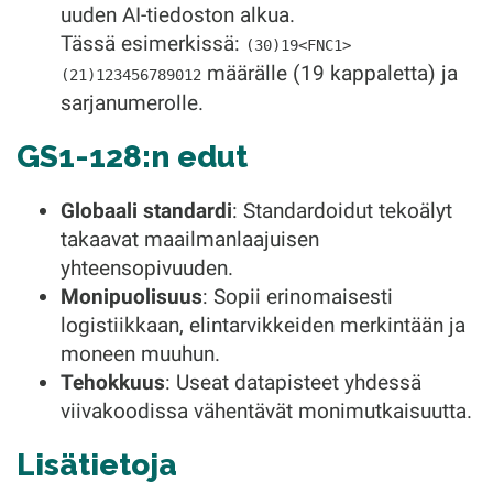
uuden AI-tiedoston alkua.
Tässä esimerkissä:
(30)19<FNC1>
määrälle (19 kappaletta) ja
(21)123456789012
sarjanumerolle.
GS1-128:n edut
Globaali standardi
: Standardoidut tekoälyt
takaavat maailmanlaajuisen
yhteensopivuuden.
Monipuolisuus
: Sopii erinomaisesti
logistiikkaan, elintarvikkeiden merkintään ja
moneen muuhun.
Tehokkuus
: Useat datapisteet yhdessä
viivakoodissa vähentävät monimutkaisuutta.
Lisätietoja