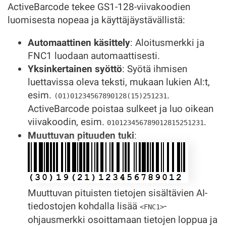
ActiveBarcode tekee GS1-128-viivakoodien
luomisesta nopeaa ja käyttäjäystävällistä:
Automaattinen käsittely
: Aloitusmerkki ja
FNC1 luodaan automaattisesti.
Yksinkertainen syöttö
: Syötä ihmisen
luettavissa oleva teksti, mukaan lukien AI:t,
esim.
.
(01)01234567890128(15)251231
ActiveBarcode poistaa sulkeet ja luo oikean
viivakoodin, esim.
.
010123456789012815251231
Muuttuvan pituuden tuki
:
Muuttuvan pituisten tietojen sisältävien AI-
tiedostojen kohdalla lisää
-
<FNC1>
ohjausmerkki osoittamaan tietojen loppua ja