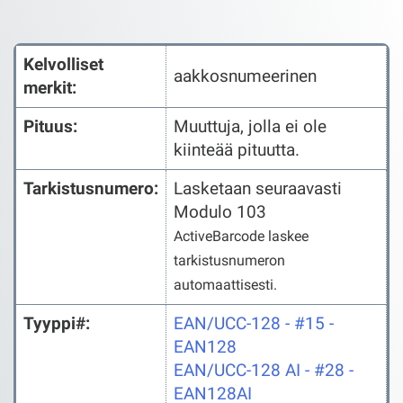
Kelvolliset
aakkosnumeerinen
merkit:
Pituus:
Muuttuja, jolla ei ole
kiinteää pituutta.
Tarkistusnumero:
Lasketaan seuraavasti
Modulo 103
ActiveBarcode laskee
tarkistusnumeron
automaattisesti.
Tyyppi#:
EAN/UCC-128 - #15 -
EAN128
EAN/UCC-128 AI - #28 -
EAN128AI