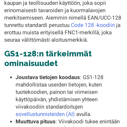
kaupan ja teollisuuden käyttöön, joka sopii
erinomaisesti tavaroiden ja kuormalavojen
merkitsemiseen. Aiemmin nimellä EAN/UCC-128
tunnettu standardi perustuu
Code 128 -koodiin
ja
erottuu muista erityisellä FNC1-merkillä, joka
seuraa välittömästi aloitusmerkkiä.
GS1-128:n tärkeimmät
ominaisuudet
Joustava tietojen koodaus
: GS1-128
mahdollistaa useiden tietojen, kuten
tuotekoodien, painon tai viimeisen
käyttöpäivän, yhdistämisen yhteen
viivakoodiin standardoitujen
sovellustunnisteiden (AI)
avulla.
Muuttuva pituus
: Viivakoodi tukee enintään