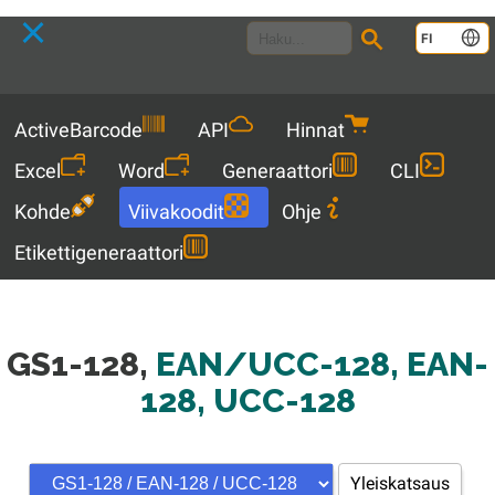
Language
FI
Menu
ActiveBarcode
API
Hinnat
Excel
Word
Generaattori
CLI
Kohde
Viivakoodit
Ohje
Etikettigeneraattori
GS1-128,
EAN/UCC-128, EAN-
128, UCC-128
Yleiskatsaus