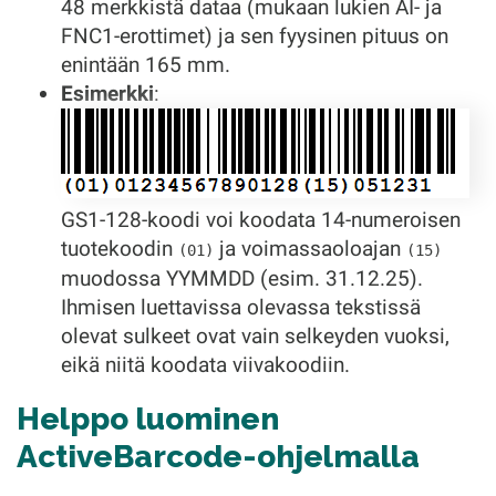
48 merkkistä dataa (mukaan lukien AI- ja
FNC1-erottimet) ja sen fyysinen pituus on
enintään 165 mm.
Esimerkki
:
GS1-128-koodi voi koodata 14-numeroisen
tuotekoodin
ja voimassaoloajan
(01)
(15)
muodossa YYMMDD (esim. 31.12.25).
Ihmisen luettavissa olevassa tekstissä
olevat sulkeet ovat vain selkeyden vuoksi,
eikä niitä koodata viivakoodiin.
Helppo luominen
ActiveBarcode-ohjelmalla