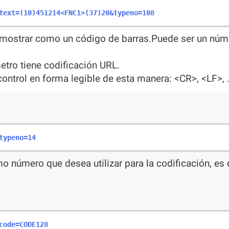
text=(10)451214<FNC1>(37)20
&typeno=108
 mostrar como un código de barras.Puede ser un núme
tro tiene codificación URL.
ontrol en forma legible de esta manera: <CR>, <LF>, .
typeno=14
o número que desea utilizar para la codificación, es
code=CODE128