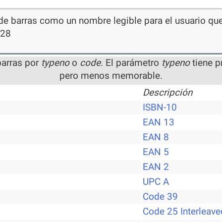
de barras como un nombre legible para el usuario que 
128
barras por
typeno
o
code
. El parámetro
typeno
tiene p
pero menos memorable.
Descripción
ISBN-10
EAN 13
EAN 8
EAN 5
EAN 2
UPC A
Code 39
Code 25 Interleave