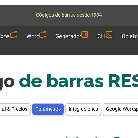
Códigos de barras desde 1994
Excel
Word
Generador
CLI
Objeto
go
de barras RE
ral & Precios
Parámetros
Integraciones
Google Works