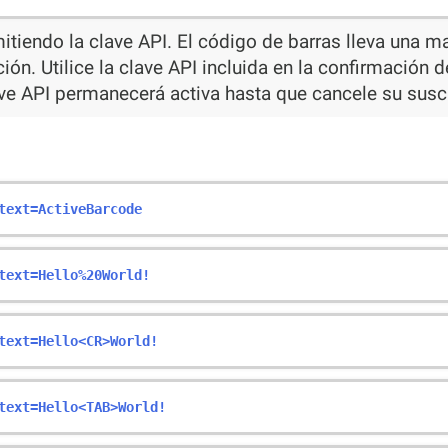
tiendo la clave API. El código de barras lleva una m
ón. Utilice la clave API incluida en la confirmación d
ve API permanecerá activa hasta que cancele su susc
text=ActiveBarcode
text=Hello%20World!
text=Hello<CR>World!
text=Hello<TAB>World!