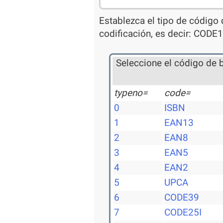
Establezca el tipo de código 
codificación, es decir: CODE
Seleccione el código de 
typeno=
code=
0
ISBN
1
EAN13
2
EAN8
3
EAN5
4
EAN2
5
UPCA
6
CODE39
7
CODE25I