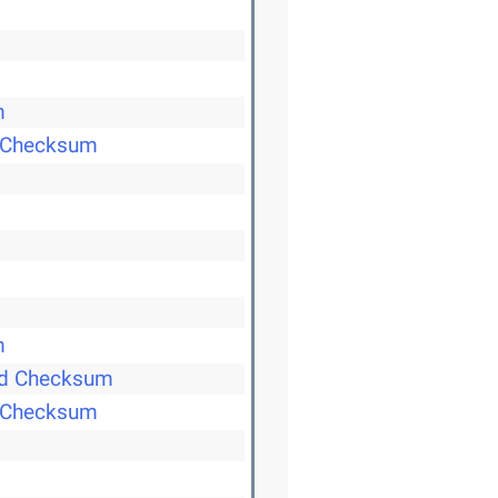
m
 Checksum
m
ed Checksum
l Checksum