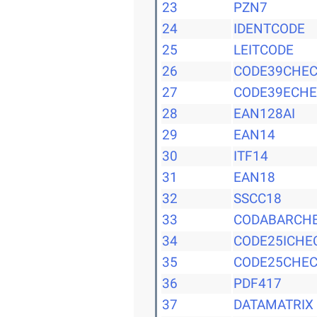
23
PZN7
24
IDENTCODE
25
LEITCODE
26
CODE39CHE
27
CODE39ECH
28
EAN128AI
29
EAN14
30
ITF14
31
EAN18
32
SSCC18
33
CODABARCH
34
CODE25ICHE
35
CODE25CHE
36
PDF417
37
DATAMATRIX