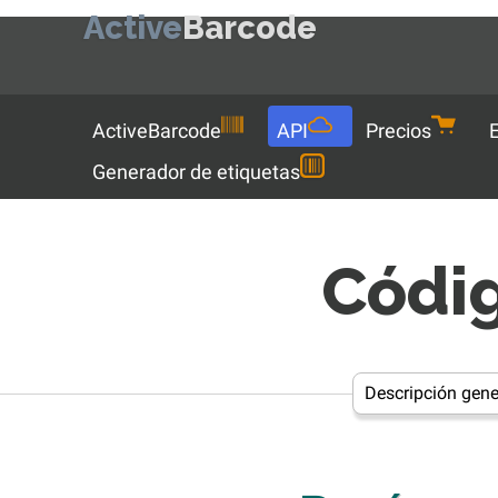
Active
Barcode
Menu
ActiveBarcode
API
Precios
Generador de etiquetas
Códi
Descripción gene