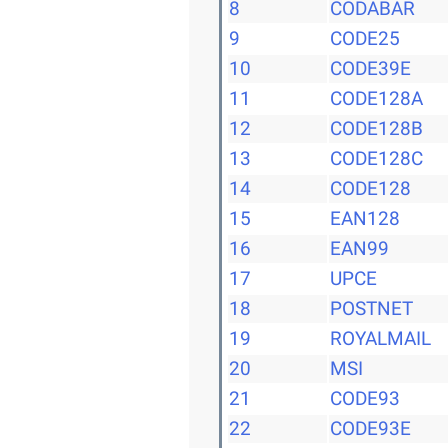
8
CODABAR
9
CODE25
10
CODE39E
11
CODE128A
12
CODE128B
13
CODE128C
14
CODE128
15
EAN128
16
EAN99
17
UPCE
18
POSTNET
19
ROYALMAIL
20
MSI
21
CODE93
22
CODE93E