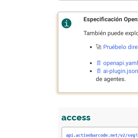
Especificación Ope
También puede explor
🚀
Pruébelo dir
📄 openapi.yaml
📄 ai-plugin.json
de agentes.
access
api.activebarcode.net/v2/svg?