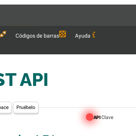
Languages
ES
Descargar
Códigos de barras
Ayuda
ST API
pace
Pruébelo
Clave
API