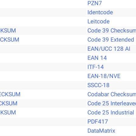
PZN7
Identcode
Leitcode
CKSUM
Code 39 Checksu
ECKSUM
Code 39 Extended
EAN/UCC 128 AI
EAN 14
ITF-14
EAN-18/NVE
SSCC-18
ECKSUM
Codabar Checksu
CKSUM
Code 25 Interleav
CKSUM
Code 25 Industria
PDF417
DataMatrix