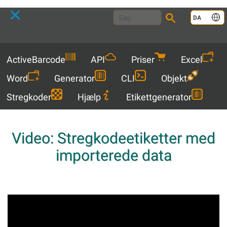
Language
DA
Menu
ActiveBarcode
API
Priser
Excel
Word
Generator
CLI
Objekt
Stregkoder
Hjælp
Etikettgenerator
Video: Stregkodeetiketter med
importerede data