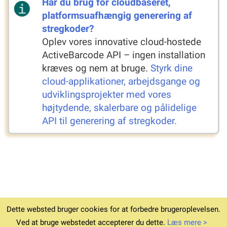
Har du brug for cloudbaseret,
platformsuafhængig generering af
stregkoder?
Oplev vores innovative cloud-hostede
ActiveBarcode API – ingen installation
kræves og nem at bruge.
Styrk dine
cloud-applikationer, arbejdsgange og
udviklingsprojekter med vores
højtydende, skalerbare og pålidelige
API til generering af stregkoder.
Dette websted bruger cookies for at forbedre brugeroplevelsen.
© 1994-2026
Hjem
Download v6.12.4
Vilkår
Privatliv
Ved at bruge webstedet accepterer du dette.
Læs mere >