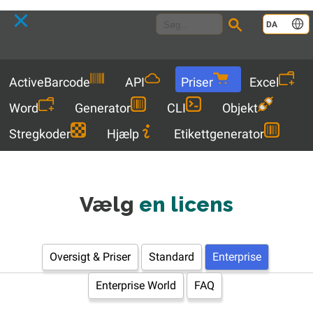
Language
DA
Menu
ActiveBarcode
API
Priser
Excel
Word
Generator
CLI
Objekt
Stregkoder
Hjælp
Etikettgenerator
Vælg
en licens
Oversigt & Priser
Standard
Enterprise
Enterprise World
FAQ