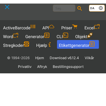
Languag
DA
Menu
ActiveBarcode
API
Priser
Excel
Word
Generator
CLI
Objekt
Stregkoder
Hjælp
Etikettgenerator
© 1994-2026
Hjem
Download v6.12.4
Vilkår
Privatliv
Aftryk
Bestillingssupport