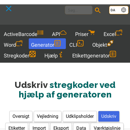
Language
DA
Menu
ActiveBarcode
API
Priser
Excel
Word
Generator
CLI
Objekt
Stregkoder
Hjælp
Etikettgenerator
Udskriv
stregkoder ved
hjælp af generatoren
Oversigt
Vejledning
Udklipsholder
Udskriv
Etiketter
Import
Eksport
Data
Værktøjslinje