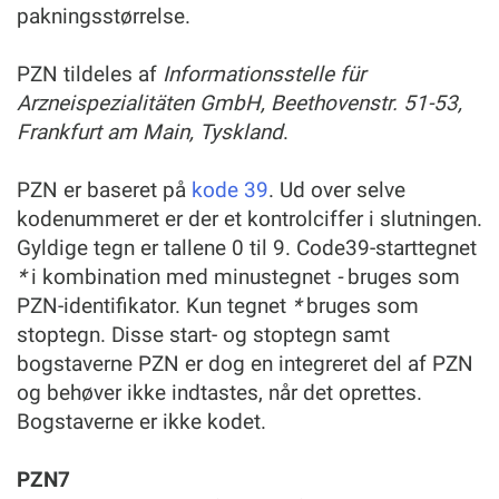
pakningsstørrelse.
PZN tildeles af
Informationsstelle für
Arzneispezialitäten GmbH, Beethovenstr. 51-53,
Frankfurt am Main, Tyskland
.
PZN er baseret på
kode 39
. Ud over selve
kodenummeret er der et kontrolciffer i slutningen.
Gyldige tegn er tallene 0 til 9. Code39-starttegnet
*
i kombination med minustegnet
-
bruges som
PZN-identifikator. Kun tegnet
*
bruges som
stoptegn. Disse start- og stoptegn samt
bogstaverne PZN er dog en integreret del af PZN
og behøver ikke indtastes, når det oprettes.
Bogstaverne er ikke kodet.
PZN7