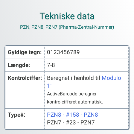
Tekniske data
PZN, PZN8, PZN7 (Pharma-Zentral-Nummer)
Gyldige tegn:
0123456789
Længde:
7-8
Kontrolciffer:
Beregnet i henhold til
Modulo
11
ActiveBarcode beregner
kontrolcifferet automatisk.
Type#:
PZN8 - #158 - PZN8
PZN7 - #23 - PZN7