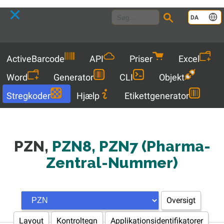
Language
DA
Menu
ActiveBarcode
API
Priser
Excel
Word
Generator
CLI
Objekt
Stregkoder
Hjælp
Etikettgenerator
PZN,
PZN8, PZN7 (Pharma-
Zentral-Nummer)
Oversigt
Layout
Kontroltegn
Applikationsidentifikatorer