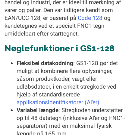
handel og industri, der er ideel til mærkning af
varer og paller. Den var tidligere kendt som
EAN/UCC-128, er baseret på
Code 128
og
kendetegnes ved et specielt FNC1-tegn
umiddelbart efter starttegnet.
Nøglefunktioner i GS1-128
Fleksibel datakodning
: GS1-128 gør det
muligt at kombinere flere oplysninger,
såsom produktkoder, vægt eller
udløbsdatoer, i en enkelt stregkode ved
hjælp af standardiserede
applikationsidentifikatorer (AI'er)
.
Variabel længde
: Stregkoden understøtter
op til 48 datategn (inklusive AI'er og FNC1-
separatorer) med en maksimal fysisk
længde på 165 mm.