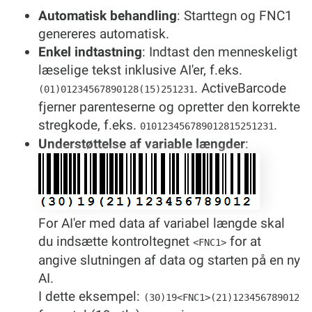
Automatisk behandling
: Starttegn og FNC1
genereres automatisk.
Enkel indtastning
: Indtast den menneskeligt
læselige tekst inklusive AI'er, f.eks.
. ActiveBarcode
(01)01234567890128(15)251231
fjerner parenteserne og opretter den korrekte
stregkode, f.eks.
.
010123456789012815251231
Understøttelse af variable længder
:
For AI'er med data af variabel længde skal
du indsætte kontroltegnet
for at
<FNC1>
angive slutningen af data og starten på en ny
AI.
I dette eksempel:
(30)19<FNC1>(21)123456789012