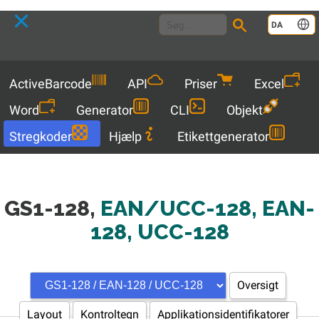
Language
DA
Menu
ActiveBarcode
API
Priser
Excel
Word
Generator
CLI
Objekt
Stregkoder
Hjælp
Etikettgenerator
GS1-128,
EAN/UCC-128, EAN-
128, UCC-128
Oversigt
Layout
Kontroltegn
Applikationsidentifikatorer