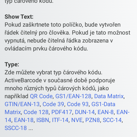
typ čárového kódu.
Show Text:
Pokud zaškrtnete toto políčko, bude vytvořen
řádek čitelný pro člověka. Pokud je tato možnost
vypnutá, nebude čitelná řádka zobrazena v
ovládacím prvku čárového kódu.
Type:
Zde můžete vybrat typ čárového kódu.
ActiveBarcode v současné době podporuje
mnoho různých typů čárových kódů, jako
například
QR Code
,
GS1/EAN-128
,
Data Matrix
,
GTIN/EAN-13
,
Code 39
,
Code 93
,
GS1-Data
Matrix
,
Code 128
,
PDF417
,
DUN-14
,
EAN-8
,
EAN-
14
,
EAN-18
,
ISBN
,
ITF-14
,
NVE
,
PZN8
,
SCC-14
,
SSCC-18
...