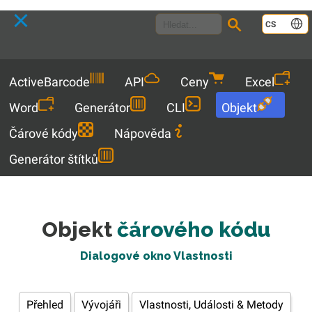
Language
CS
Menu
ActiveBarcode
API
Ceny
Excel
Word
Generátor
CLI
Objekt
Čárové kódy
Nápověda
Generátor štítků
Objekt
čárového kódu
Dialogové okno Vlastnosti
Přehled
Vývojáři
Vlastnosti, Události & Metody