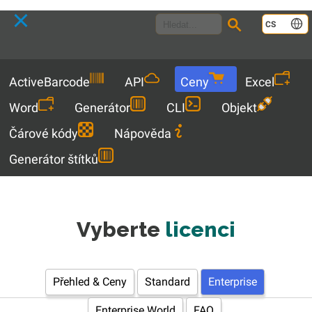
Language
CS
Menu
ActiveBarcode
API
Ceny
Excel
Word
Generátor
CLI
Objekt
Čárové kódy
Nápověda
Generátor štítků
Vyberte
licenci
Přehled & Ceny
Standard
Enterprise
Enterprise World
FAQ