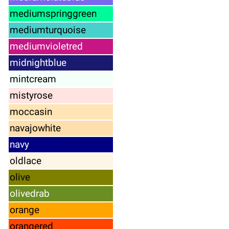
mediumspringgreen
mediumturquoise
mediumvioletred
midnightblue
mintcream
mistyrose
moccasin
navajowhite
navy
oldlace
olive
olivedrab
orange
orangered