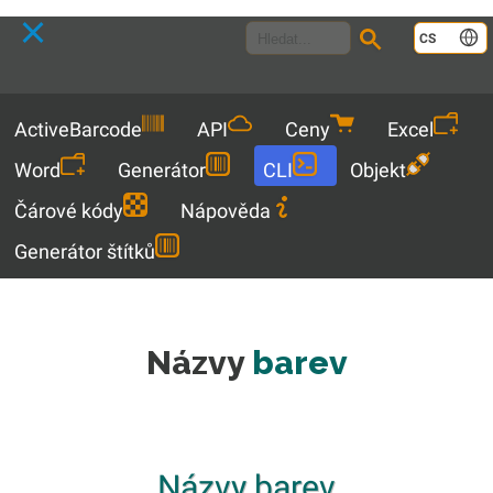
Language
CS
Menu
ActiveBarcode
API
Ceny
Excel
Word
Generátor
CLI
Objekt
Čárové kódy
Nápověda
Generátor štítků
Názvy
barev
Názvy barev