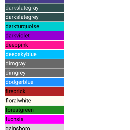
darkslategray
darkslategrey
darkturquoise
darkviolet
deeppink
deepskyblue
dimgray
dimgrey
dodgerblue
firebrick
floralwhite
forestgreen
fuchsia
gainsboro