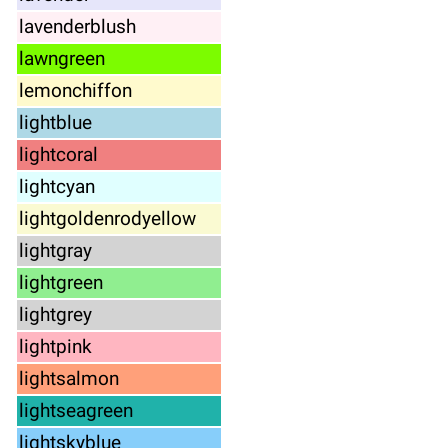
lavenderblush
lawngreen
lemonchiffon
lightblue
lightcoral
lightcyan
lightgoldenrodyellow
lightgray
lightgreen
lightgrey
lightpink
lightsalmon
lightseagreen
lightskyblue