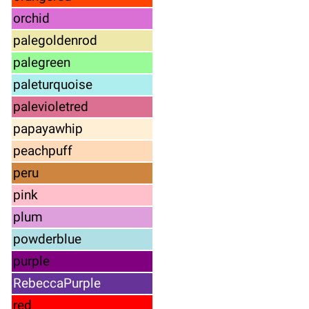
orchid
palegoldenrod
palegreen
paleturquoise
palevioletred
papayawhip
peachpuff
peru
pink
plum
powderblue
purple
RebeccaPurple
red