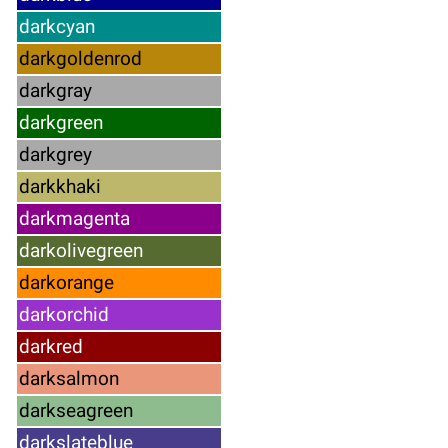
darkcyan
darkgoldenrod
darkgray
darkgreen
darkgrey
darkkhaki
darkmagenta
darkolivegreen
darkorange
darkorchid
darkred
darksalmon
darkseagreen
darkslateblue