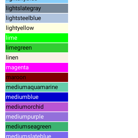
lightslategray
lightsteelblue
lightyellow
lime
limegreen
linen
magenta
maroon
mediumaquamarine
mediumblue
mediumorchid
mediumpurple
mediumseagreen
mediumslateblue