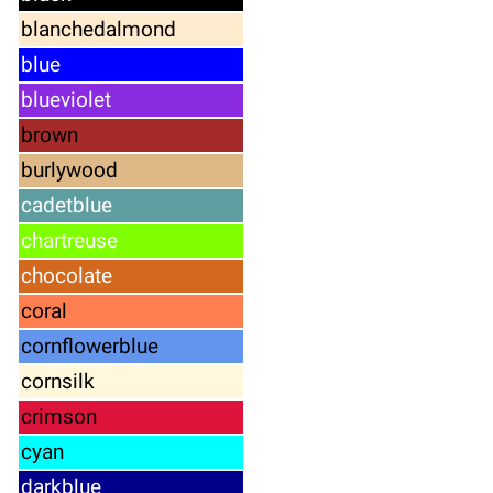
blanchedalmond
blue
blueviolet
brown
burlywood
cadetblue
chartreuse
chocolate
coral
cornflowerblue
cornsilk
crimson
cyan
darkblue