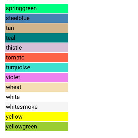
springgreen
steelblue
tan
teal
thistle
tomato
turquoise
violet
wheat
white
whitesmoke
yellow
yellowgreen