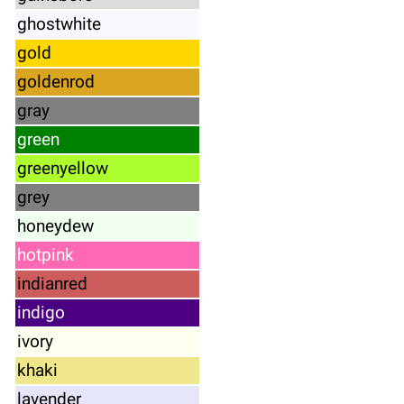
ghostwhite
gold
goldenrod
gray
green
greenyellow
grey
honeydew
hotpink
indianred
indigo
ivory
khaki
lavender