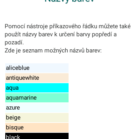
Pomocí nástroje příkazového řádku můžete také
použít názvy barev k určení barvy popředí a
pozadí.
Zde je seznam možných názvů barev:
aliceblue
antiquewhite
aqua
aquamarine
azure
beige
bisque
black