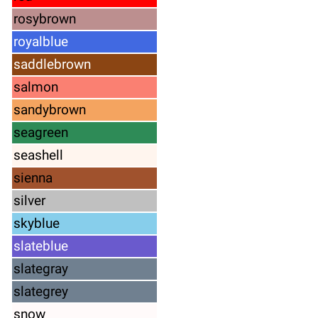
rosybrown
royalblue
saddlebrown
salmon
sandybrown
seagreen
seashell
sienna
silver
skyblue
slateblue
slategray
slategrey
snow