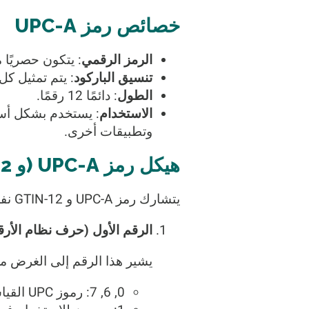
خصائص رمز UPC-A
الرمز الرقمي
: يتكون حصريًا من 
تنسيق الباركود
: يتم تمثيل ك
الطول
: دائمًا 12 رقمًا.
الاستخدام
: يستخدم بشكل أساس
وتطبيقات أخرى.
هيكل رمز UPC-A (و GTIN-12)
يتشارك رمز UPC-A و GTIN-12 نفس الهيكل المكون من 12 رقمًا، والذي يتألف من المكونات التالية:
الرقم الأول (حرف نظام الأرق
يشير هذا الرقم إلى الغرض من
0, 6, 7: رموز UPC القياسية للسلع التجارية العامة.