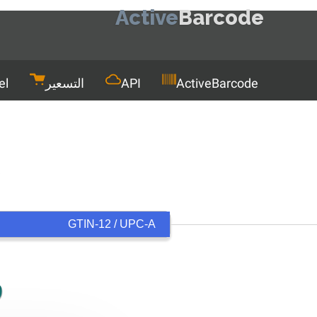
Active
Barcode
Men
ActiveBarcode
API
التسعير
el
و