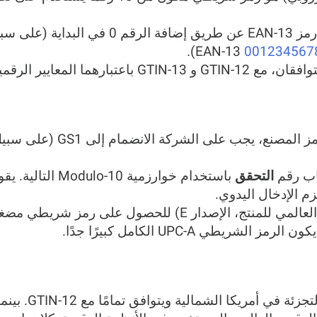
).
001234567
اب رقم
التحقق
زم الإدخال اليدوي.
ريطي UPC-A الكامل كبيرًا جدًا.