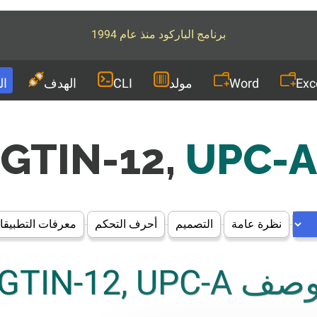
برنامج الباركود منذ عام 1994
Exc
Word
مولد
CLI
الهدف
ال
GTIN-12,
UPC-A
نظرة عامة
التصميم
أحرف التحكم
معرفات التطبيق
صف GTIN-12, UPC-A