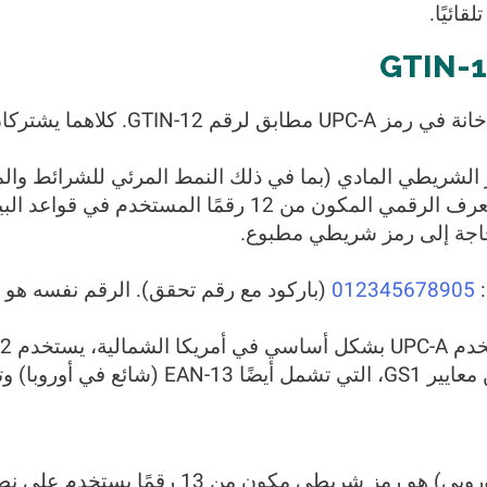
ائيًا.
ز الشريطي المادي (بما في ذلك النمط المرئي للشرائط وا
: يشير إلى المعرف الرقمي المكون من 12 رقمًا المستخ
حاجة إلى رمز شريطي مطبوع.
012345678905
) وتنسيقات GTIN أخرى.
(رقم المادة الأوروبي) هو رمز شريطي مكو