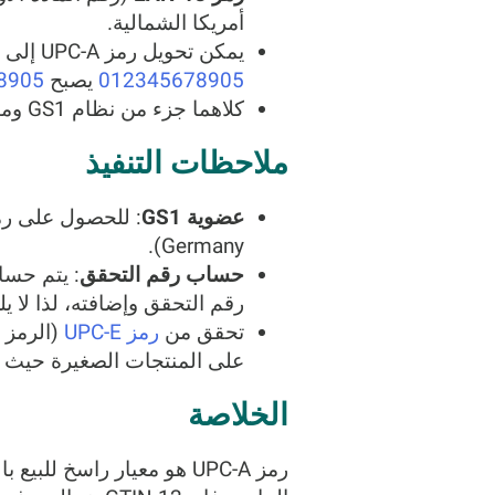
أمريكا الشمالية.
يمكن تحويل رمز UPC-A إلى رمز EAN-13 عن طريق إضافة الرقم 0 في البداية (على سبيل المثال، UPC-A
012345678905
يصبح EAN-13
8905
كلاهما جزء من نظام GS1 ومتوافقان، مع GTIN-12 و GTIN-13 باعتبارهما المعايير الرقمية المعنية.
ملاحظات التنفيذ
عضوية GS1
Germany).
حساب رقم التحقق
: يتم حس
رقم التحقق وإضافته، لذا لا يل
تحقق من
رمز UPC-E
على المنتجات الصغيرة حيث يكون الرمز الش
الخلاصة