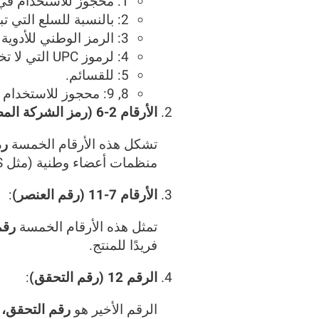
1: محجوز للاستخدام في المستقبل.
2: بالنسبة للسلع التي تباع بالوزن (مثل اللحوم والفواكه)، مع الباركود الذي يتم إنشاؤه في المتجر.
3: الرمز الوطني للأدوية (NDC) والرمز الوطني للمنتجات الصحية (HRI) للأدوية والمنتجات الصحية.
4: لرموز UPC التي لا تخضع لقيود التنسيق، وغالبًا ما تستخدم في تطبيقات خاصة.
5: للقسائم.
8, 9: محجوز للاستخدام في المستقبل.
الأرقام 2-6 (رمز الشركة المصنعة)
تشكل هذه الأرقام الخمسة
رم
منظمات أعضاء وطنية (مثل GS1 US). يحدد رمز الشركة المصنعة الشركة التي تنتج أو توزع المنتج.
الأرقام 7-11 (رقم العنصر)
:
تمثل هذه الأرقام الخمسة
رقم
فريدًا للمنتج.
الرقم 12 (رقم التحقق)
:
الرقم الأخير هو
رقم التحقق،