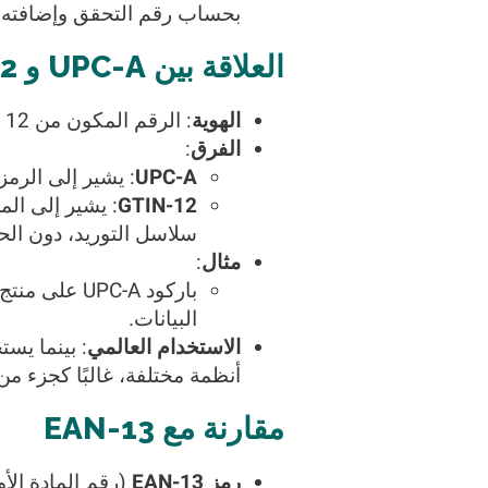
بحساب رقم التحقق وإضافته تلق
العلاقة بين UPC-A و GTIN-12
الهوية
: الرقم المكون من 12 خانة في رمز UPC-A مطابق لرقم GTIN-12. كلاهما يشتركان في نفس البنية والمحتوى.
الفرق
:
UPC-A
: يشير إلى الرم
GTIN-12
سلاسل التوريد، دون ال
مثال
:
باركود UPC-A على منتج:
البيانات.
الاستخدام العالمي
أنظمة مختلفة، غالبًا كجزء من معايير GS1، التي تشمل أيضًا EAN-13 (شائع في أوروبا
مقارنة مع EAN-13
رمز EAN-13