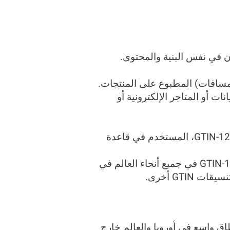
لمسافات) المطبوع على المنتجات.
دم في قواعد البيانات أو المتاجر الإلكترونية أو
(باركود مع رقم تحقق). الرقم نفسه هو GTIN-12، المستخدم في قاعدة
: بينما يستخدم UPC-A بشكل أساسي في أمريكا الشمالية، يستخدم GTIN-12 في جميع أنحاء العالم في
ن من 13 رقمًا يستخدم على نطاق واسع في أوروبا والعالم خارج