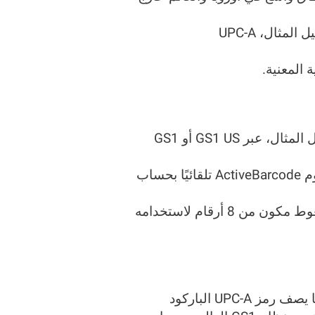
: للحصول على رمز المصنع، يجب على الشركة الانضمام إلى GS1 (على سبيل المثال، عبر GS1 US أو GS1
باستخدام خوارزمية Modulo-10 التالية. يقوم ActiveBarcode تلقائيًا بحساب
(الرمز العالمي للمنتج، الإصدار E) للحصول على رمز شريطي مضغوط مكون من 8 أرقام لاستخدامه
رمز UPC-A هو معيار راسخ للبيع بالتجزئة في أمريكا الشمالية ويتوافق تمامًا مع GTIN-12. بينما يصف رمز UPC-A الباركود