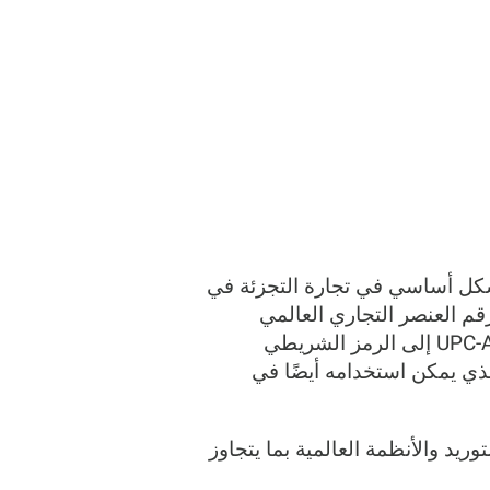
و معيار باركود مكون من 12 رقمًا يستخدم بشكل أساسي في تجارة التجزئة في
م العنصر التجاري العالمي
المكون من 12 رقمًا)، وهو معيار عالمي لتعريف العناصر التجارية بشكل فريد. بينما يشير رمز UPC-A إلى الرمز الشريطي
GTIN-1 هو المعرف الرقمي الأساسي المكون من 12 رقمًا، والذي يمكن استخدامه أيضًا في
م في سلاسل التوريد والأنظمة العالمية بما يتجاوز