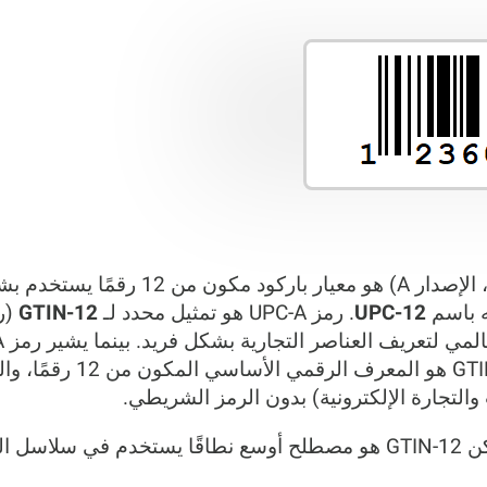
(الرمز العالمي للمنتج، الإصدار A) ه
يه باسم
UPC-12
. رمز UPC-A هو تمثيل محدد لـ
GTIN-12
(رق
المطبوع على المنتجات، فإن 2
والتجارة الإلكترونية) بدون الرمز الشريطي.
كل رمز UPC-A يعادل GTIN-12، لكن GTIN-12 هو مصطلح أوسع نطاقًا يستخد