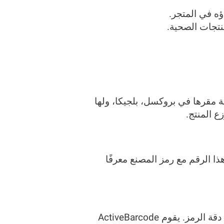
 مقرها في بروكسل، بلجيكا، ولها
 الرقم مع رمز المصنع معرفًا
ويتم حسابه تلقائيًا باستخدام خوارزمية Modulo-10 لضمان دقة الرمز. يقوم ActiveBarcode